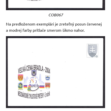
COB067
Na predloženom exemplári je zreteľný posun červenej
a modrej farby prítlače smerom šikmo nahor.