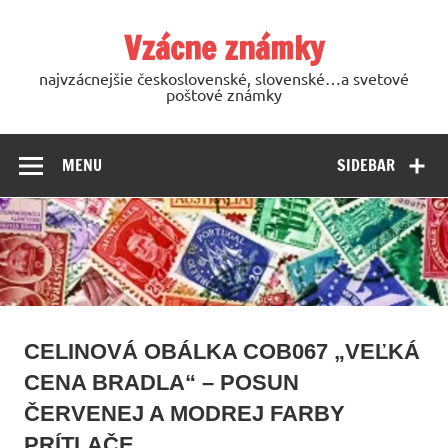
Skip
to
Vzácne známky
content
najvzácnejšie československé, slovenské…a svetové
poštové známky
MENU
SIDEBAR
CELINOVÁ OBÁLKA COB067 „VEĽKÁ
CENA BRADLA“ – POSUN
ČERVENEJ A MODREJ FARBY
PRÍTLAČE