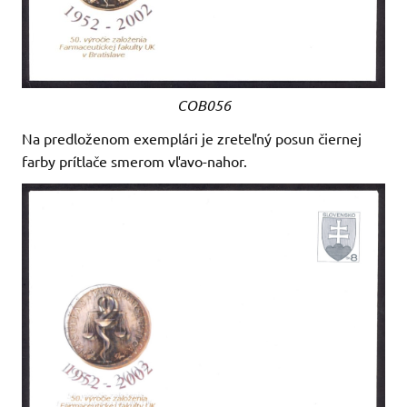
COB056
Na predloženom exemplári je zreteľný posun čiernej
farby prítlače smerom vľavo-nahor.