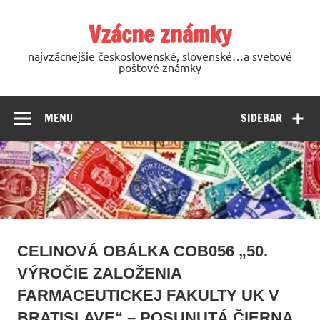
Skip
to
Vzácne známky
content
najvzácnejšie československé, slovenské…a svetové
poštové známky
MENU
SIDEBAR
CELINOVÁ OBÁLKA COB056 „50.
VÝROČIE ZALOŽENIA
FARMACEUTICKEJ FAKULTY UK V
BRATISLAVE“ – POSUNUTÁ ČIERNA