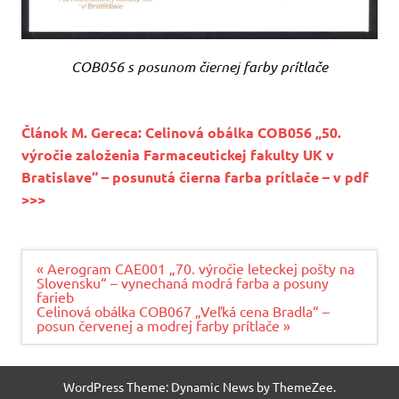
COB056 s posunom čiernej farby prítlače
Článok M. Gereca: Celinová obálka COB056 „50.
výročie založenia Farmaceutickej fakulty UK v
Bratislave“ – posunutá čierna farba prítlače – v pdf
>>>
Navigácia
« Aerogram CAE001 „70. výročie leteckej pošty na
v
Slovensku“ – vynechaná modrá farba a posuny
článku
farieb
Celinová obálka COB067 „Veľká cena Bradla“ –
posun červenej a modrej farby prítlače »
WordPress Theme: Dynamic News by ThemeZee.