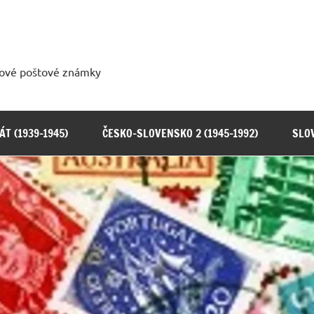
tové poštové známky
T (1939-1945)
ČESKO-SLOVENSKO 2 (1945-1992)
SLOV