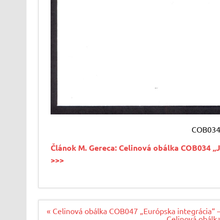
COB034 
Článok M. Gereca: Celinová obálka COB034 „J
>>>
Navigácia
« Celinová obálka COB047 „Európska integrácia“ 
v
Celinová obálk