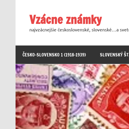
Skip
to
content
Vzácne známky
najvzácnejšie československé, slovenské…a sve
ČESKO-SLOVENSKO 1 (1918-1939)
SLOVENSKÝ ŠTÁ