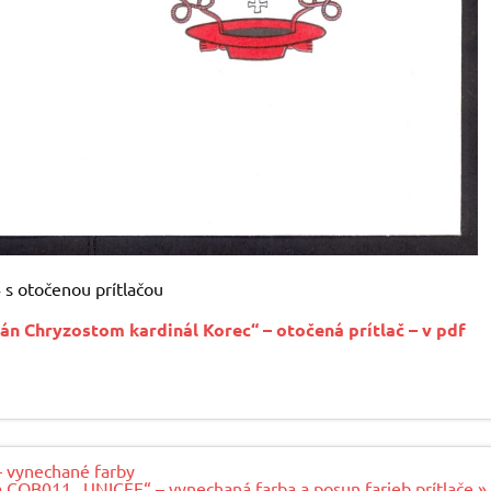
s otočenou prítlačou
án Chryzostom kardinál Korec“ – otočená prítlač – v pdf
– vynechané farby
a COB011 „UNICEF“ – vynechaná farba a posun farieb prítlače »