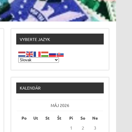
VYBERTE JAZYK
KALENDÁR
MÁJ 2026
Po
Ut
St
Št
Pi
So
Ne
1
2
3