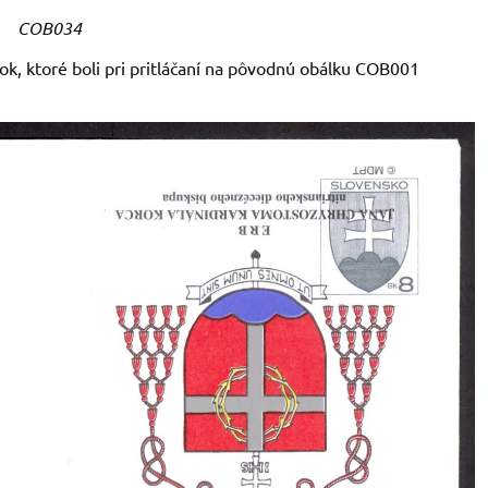
COB034
k, ktoré boli pri pritláčaní na pôvodnú obálku COB001