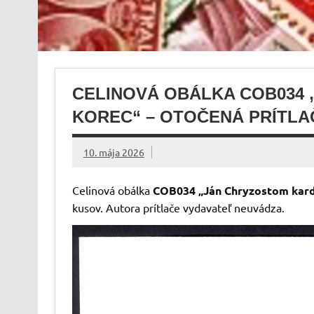
CELINOVÁ OBÁLKA COB034 
KOREC“ – OTOČENÁ PRÍTLA
10. mája 2026
Celinová obálka
COB034 „Ján Chryzostom kard
kusov. Autora prítlače vydavateľ neuvádza.