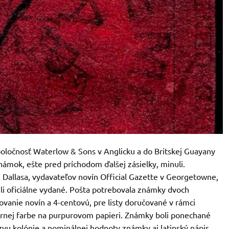
spoločnosť Waterlow & Sons v Anglicku a do Britskej Guayany
námok, ešte pred príchodom ďalšej zásielky, minuli.
 Dallasa, vydavateľov novín Official Gazette v Georgetowne,
ili oficiálne vydané. Pošta potrebovala známky dvoch
vanie novín a 4-centovú, pre listy doručované v rámci
ernej farbe na purpurovom papieri. Známky boli ponechané
vu kolónie a nominálnej hodnoty známky aj latinský nápis