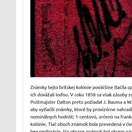
Známky tejto britskej kolónie poväčšine tlačila 
ich dovážali loďou. V roku 1856 sa však zásoby z
Poštmajster Dalton preto požiadal J. Bauma a W.
aby vytlačili známky, ktoré by provizórne nahrad
nominálnych hodnôt: 1-centovú, určenú na franko
kolónie. Tlač oboch známok bola prevedená v či
bez perforácie. Na obraze známok bol okrem náz