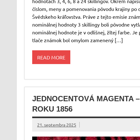
hodnotách 3, 4, 6, 8 a 24 skillingov. Okrem náp
číslom, meny a pomenovania pôvodu krajiny po 
Švédskeho kráľovstva. Práve z tejto emisie zná
nominálnej hodnoty 3 skillingy boli pôvodne vytl
nominálnej hodnote je v odlišnej, žltej farbe. 
tlače známok bol omylom zamenený […]
READ MORE
JEDNOCENTOVÁ MAGENTA –
ROKU 1856
21. septembra 2025