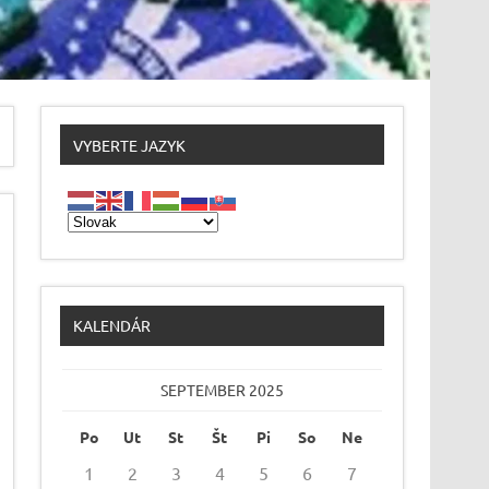
VYBERTE JAZYK
KALENDÁR
SEPTEMBER 2025
Po
Ut
St
Št
Pi
So
Ne
1
2
3
4
5
6
7