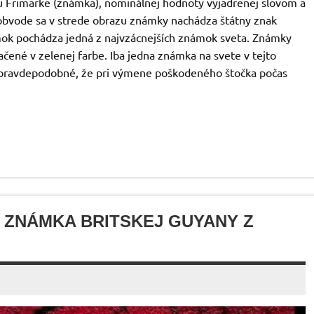
isu Frimarke (známka), nominálnej hodnoty vyjadrenej slovom a
obvode sa v strede obrazu známky nachádza štátny znak
mok pochádza jedná z najvzácnejších známok sveta. Známky
ačené v zelenej farbe. Iba jedna známka na svete v tejto
Je pravdepodobné, že pri výmene poškodeného štočka počas
 ZNÁMKA BRITSKEJ GUYANY Z