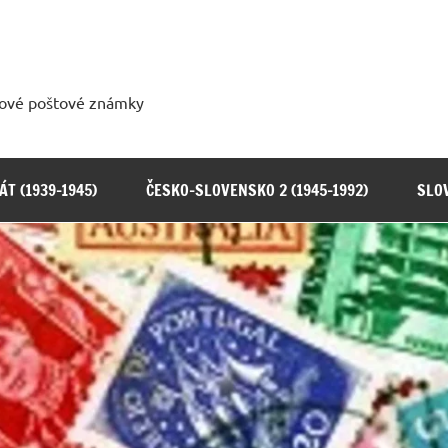
tové poštové známky
T (1939-1945)
ČESKO-SLOVENSKO 2 (1945-1992)
SLOV