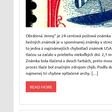
Obrátená Jenny“ je 24-centová poštová známka S
bežných známok je u spomínanej známky v strede
to jedna z najznámejších chybotlačí známok USA.
tlačou sa začalo v priebehu niekoľkých dní. 2,1 
Známka bola tlačená v dvoch farbách, preto muse
proces tlače bol značným zdrojom chýb. Podľa do
najmenej tri chybne vytlačené archy. […]
READ MORE