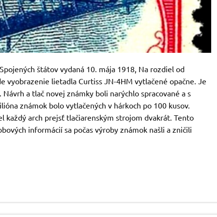
pojených štátov vydaná 10. mája 1918, Na rozdiel od
 vyobrazenie lietadla Curtiss JN-4HM vytlačené opačne. Je
 Návrh a tlač novej známky boli narýchlo spracované a s
milióna známok bolo vytlačených v hárkoch po 100 kusov.
l každý arch prejsť tlačiarenským strojom dvakrát. Tento
bových informácií sa počas výroby známok našli a zničili