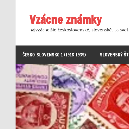
Skip
to
content
Vzácne známky
najvzácnejšie československé, slovenské…a sve
ČESKO-SLOVENSKO 1 (1918-1939)
SLOVENSKÝ ŠTÁ