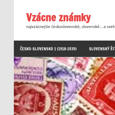
Skip
to
content
Vzácne známky
najvzácnejšie československé, slovenské…a sve
ČESKO-SLOVENSKO 1 (1918-1939)
SLOVENSKÝ ŠTÁ