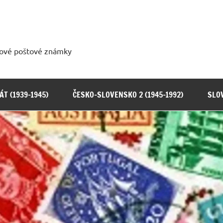
tové poštové známky
T (1939-1945)
ČESKO-SLOVENSKO 2 (1945-1992)
SLOV