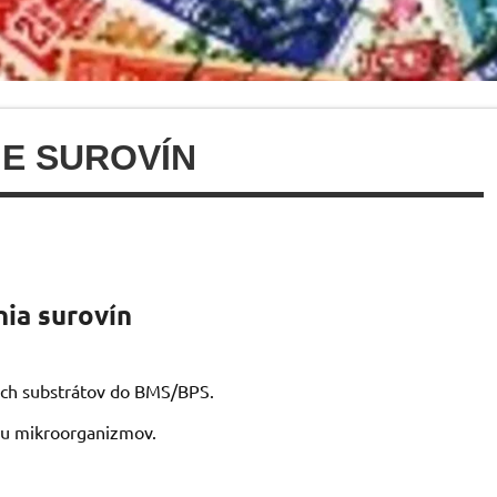
IE SUROVÍN
ia surovín
ých substrátov do BMS/BPS.
ivu mikroorganizmov.