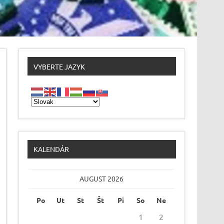
VYBERTE JAZYK
KALENDÁR
AUGUST 2026
Po
Ut
St
Št
Pi
So
Ne
1
2